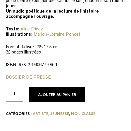
peine d’être expérimentée. Car lui, le sait, chacun a son rôle à
jouer.
Un audio poétique de la lecture de l’histoire
accompagne l’ouvrage.
Texte:
Aline Fridez
Illustrations
:
Marion-Lorraine Poncet
Format du livre: 28×17,5 cm
32 pages illustrées
ISBN: 978-2-940677-06-1
DOSSIER DE PRESSE
ALTERNATIVE:
AJOUTER AU PANIER
CATÉGORIES :
ARTISTE
,
JEUNESSE
,
NON CLASSÉ