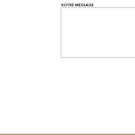
VOTRE MESSAGE
A
L
T
E
R
N
A
T
I
V
E: